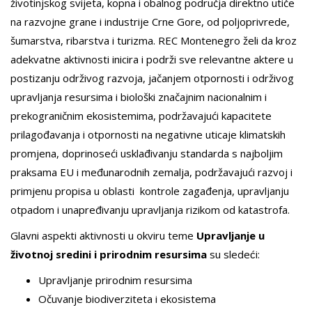
životinjskog svijeta, kopna i obalnog područja direktno utiče
na razvojne grane i industrije Crne Gore, od poljoprivrede,
šumarstva, ribarstva i turizma. REC Montenegro želi da kroz
adekvatne aktivnosti inicira i podrži sve relevantne aktere u
postizanju održivog razvoja, jačanjem otpornosti i održivog
upravljanja resursima i biološki značajnim nacionalnim i
prekograničnim ekosistemima, podržavajući kapacitete
prilagođavanja i otpornosti na negativne uticaje klimatskih
promjena, doprinoseći usklađivanju standarda s najboljim
praksama EU i međunarodnih zemalja, podržavajući razvoj i
primjenu propisa u oblasti kontrole zagađenja, upravljanju
otpadom i unapređivanju upravljanja rizikom od katastrofa.
Glavni aspekti aktivnosti u okviru teme
Upravljanje u
životnoj sredini i prirodnim resursima
su sledeći:
Upravljanje prirodnim resursima
Očuvanje biodiverziteta i ekosistema