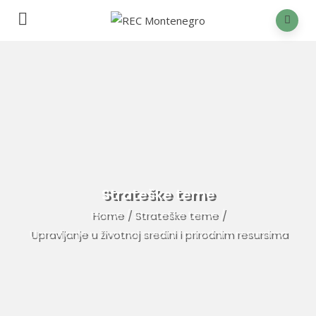
Strateške teme
Home
/
Strateške teme
/
Upravljanje u životnoj sredini i prirodnim resursima