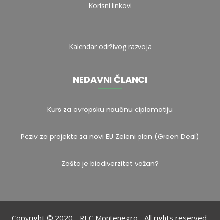
Korisni linkovi
Kalendar održivog razvoja
NEDAVNI ČLANCI
Kurs za evropsku naučnu diplomatiju
Poziv za projekte za novi EU Zeleni plan (Green Deal)
Zašto je biodiverzitet važan?
Copyright © 2020 - REC Montenegro - All rights reserved.