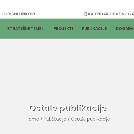
KORISNI LINKOVI
KALENDAR ODRŽIVOG 
STRATEŠKE TEME
PROJEKTI
PUBLIKACIJE
DOGAĐA
Ostale publikacije
Home
/
Publikacije
/
Ostale publikacije